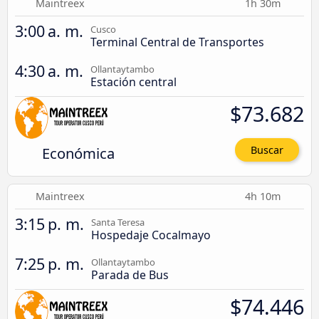
Maintreex
1h 30m
3:00 a. m.
Cusco
Terminal Central de Transportes
4:30 a. m.
Ollantaytambo
Estación central
$73.682
Económica
Buscar
Maintreex
4h 10m
3:15 p. m.
Santa Teresa
Hospedaje Cocalmayo
7:25 p. m.
Ollantaytambo
Parada de Bus
$74.446