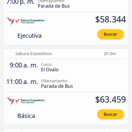
7:00 p. m.
Ollantaytambo
Parada de Bus
$58.344
Ejecutiva
Buscar
Sakura Expedition
2h 0m
9:00 a. m.
Cusco
El Ovalo
11:00 a. m.
Ollantaytambo
Parada de Bus
$63.459
Básica
Buscar