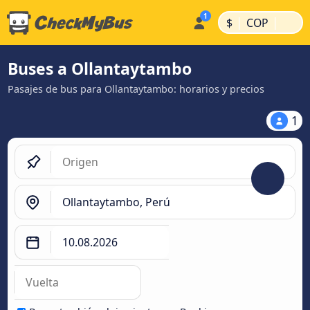
|
|
$
COP
Buses a Ollantaytambo
Pasajes de bus para Ollantaytambo: horarios y precios
1