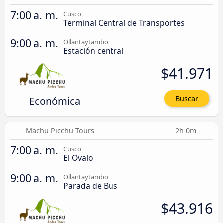
7:00 a. m.
Cusco
Terminal Central de Transportes
9:00 a. m.
Ollantaytambo
Estación central
$41.971
Económica
Buscar
Machu Picchu Tours
2h 0m
7:00 a. m.
Cusco
El Ovalo
9:00 a. m.
Ollantaytambo
Parada de Bus
$43.916