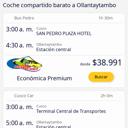
Coche compartido barato a Ollantaytambo
Bus Pedro
1h 30m
3:00 a. m.
Cusco
SAN PEDRO PLAZA HOTEL
4:30 a. m.
Ollantaytambo
Estación central
$38.991
desde
Económica Premium
Buscar
Cusco Car
2h 0m
3:00 a. m.
Cusco
Terminal Central de Transportes
5:00 a. m.
Ollantaytambo
Estación central