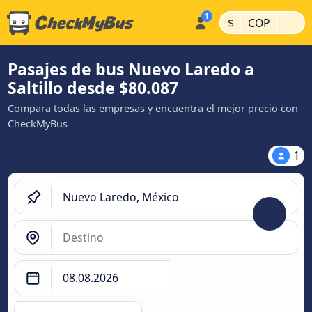
|
|
$
COP
Pasajes de bus Nuevo Laredo a
Saltillo desde $80.087
Compara todas las empresas y encuentra el mejor precio con
CheckMyBus
1