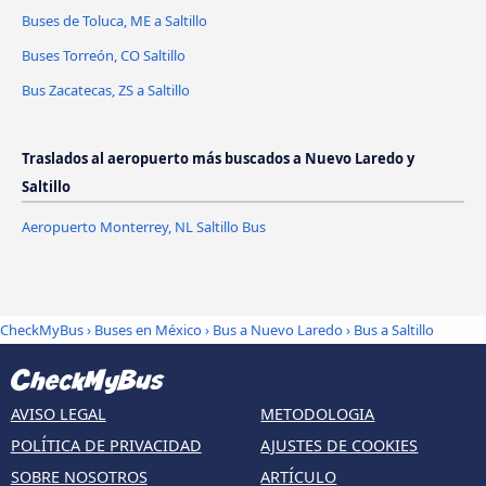
Buses de Toluca, ME a Saltillo
Buses Torreón, CO Saltillo
Bus Zacatecas, ZS a Saltillo
Traslados al aeropuerto más buscados a Nuevo Laredo y
Saltillo
Aeropuerto Monterrey, NL Saltillo Bus
CheckMyBus
›
Buses en México
›
Bus a Nuevo Laredo
›
Bus a Saltillo
AVISO LEGAL
METODOLOGIA
POLÍTICA DE PRIVACIDAD
AJUSTES DE COOKIES
SOBRE NOSOTROS
ARTÍCULO