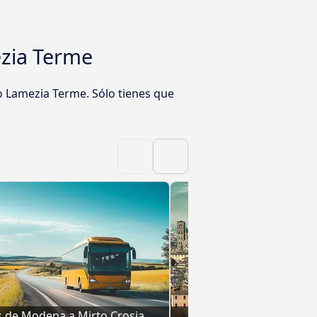
ezia Terme
o Lamezia Terme. Sólo tienes que
 de Modena a Mirto Crosia
Bolonia a Mirto Crosia