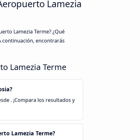
l Aeropuerto Lamezia
opuerto Lamezia Terme? ¿Qué
A continuación, encontrarás
erto Lamezia Terme
osia?
esde . ¡Compara los resultados y
erto Lamezia Terme?