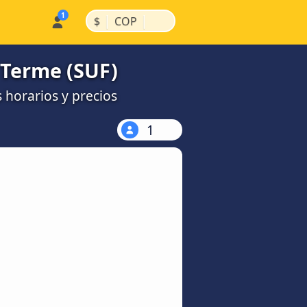
|
|
$
COP
 Terme (SUF)
 horarios y precios
1