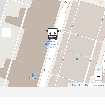
+
−
©
OpenStreetMap
contributors