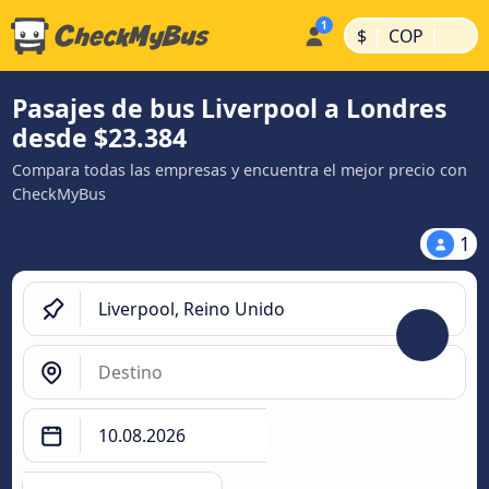
|
|
$
COP
Pasajes de bus Liverpool a Londres
desde $23.384
Compara todas las empresas y encuentra el mejor precio con
CheckMyBus
1