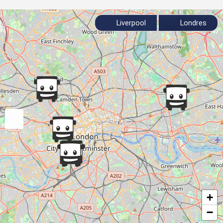
Liverpool
Londres
+
−