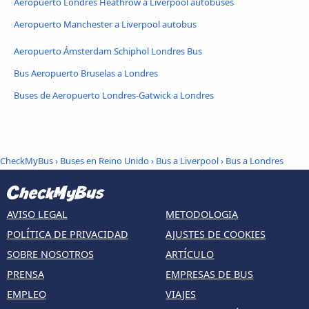
Aeropuerto Londres Heathrow a Liverpool autobúses
Aeropuerto Manchester a Liverpool autobus
Aeropuerto Ámsterdam Schiphol Londres Bus
Bus Aeropuerto Bruselas a Londres
Buses de Aeropuerto Londres-Gatwick a Londres
CheckMyBus
›
Buses en Reino Unido
›
Bus a Liverpool
›
Bus a Londres
AVISO LEGAL
METODOLOGIA
POLÍTICA DE PRIVACIDAD
AJUSTES DE COOKIES
SOBRE NOSOTROS
ARTÍCULO
PRENSA
EMPRESAS DE BUS
EMPLEO
VIAJES