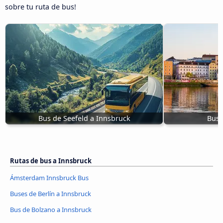
sobre tu ruta de bus!
Bus de Seefeld a Innsbruck
Bus 
Rutas de bus a Innsbruck
Ámsterdam Innsbruck Bus
Buses de Berlín a Innsbruck
Bus de Bolzano a Innsbruck