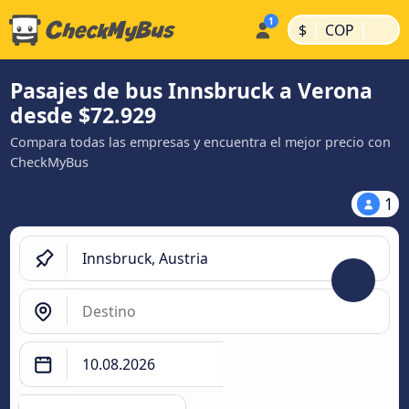
|
|
$
COP
Pasajes de bus Innsbruck a Verona
desde $72.929
Compara todas las empresas y encuentra el mejor precio con
CheckMyBus
1