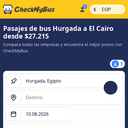
|
|
$
COP
Pasajes de bus Hurgada a El Cairo
desde $27.215
Compara todas las empresas y encuentra el mejor precio con
CheckMyBus
1