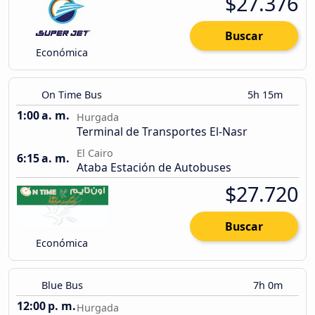
$27.376
Buscar
Económica
On Time Bus
5h 15m
1:00 a. m.
Hurgada
Terminal de Transportes El-Nasr
El Cairo
6:15 a. m.
Ataba Estación de Autobuses
$27.720
Buscar
Económica
Blue Bus
7h 0m
12:00 p. m.
Hurgada