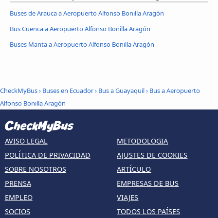
Buses de Arauca a Aeropuerto Alfonso Bonilla Aragón
Bus Cuenca a Aeropuerto Alfonso Bonilla Aragón
Buses Manta a Aeropuerto Alfonso Bonilla Aragón
CheckMyBus
›
Buses en Ecuador
›
Bus a Guayaquil
›
Bus a Aeropuerto
Alfonso Bonilla Aragón
AVISO LEGAL
METODOLOGIA
POLÍTICA DE PRIVACIDAD
AJUSTES DE COOKIES
SOBRE NOSOTROS
ARTÍCULO
PRENSA
EMPRESAS DE BUS
EMPLEO
VIAJES
SOCIOS
TODOS LOS PAÍSES