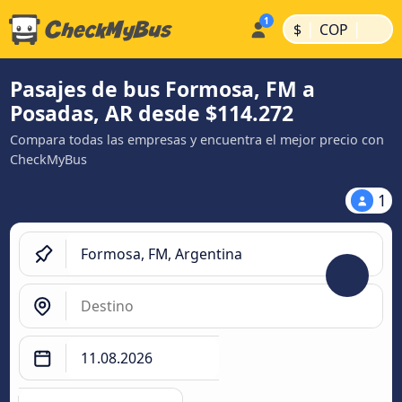
|
|
$
COP
Pasajes de bus Formosa, FM a
Posadas, AR desde $114.272
Compara todas las empresas y encuentra el mejor precio con
CheckMyBus
1