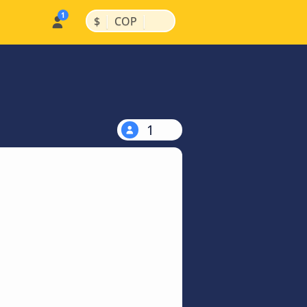
|
|
$
COP
1