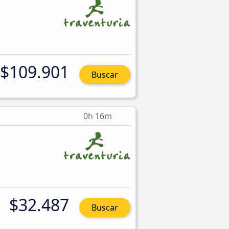
$109.901
Buscar
0h 16m
$32.487
Buscar