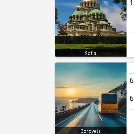
1
Sofia
6
6
Borovets