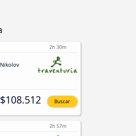
a
2h 30m
 Nikolov
$108.512
Buscar
2h 57m