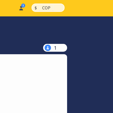
|
|
$
COP
1