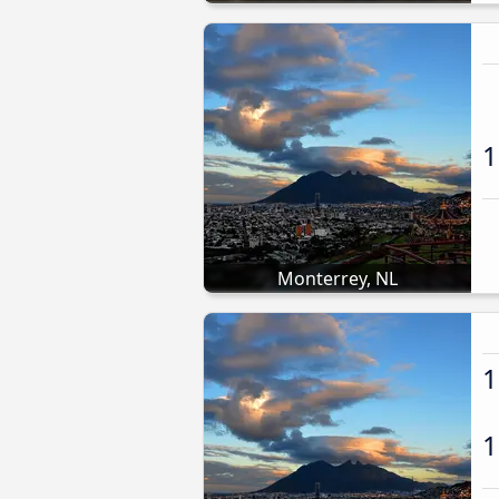
1
Monterrey, NL
1
1