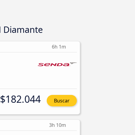
N Diamante
6h 1m
$182.044
Buscar
3h 10m