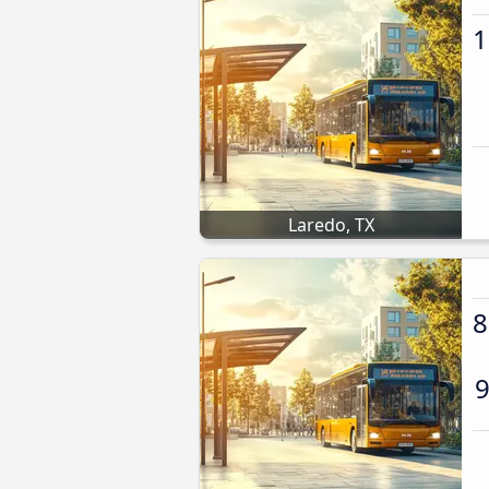
1
Laredo, TX
8
9