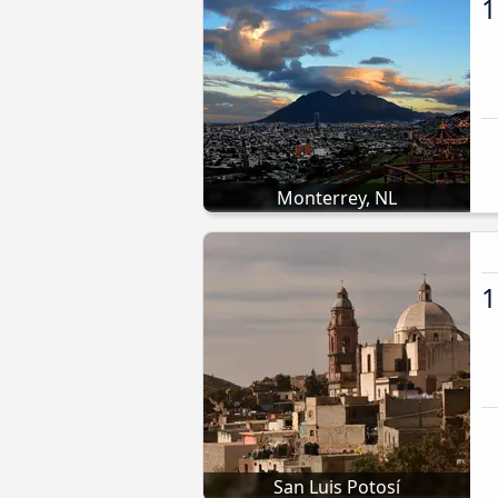
1
Monterrey, NL
1
San Luis Potosí