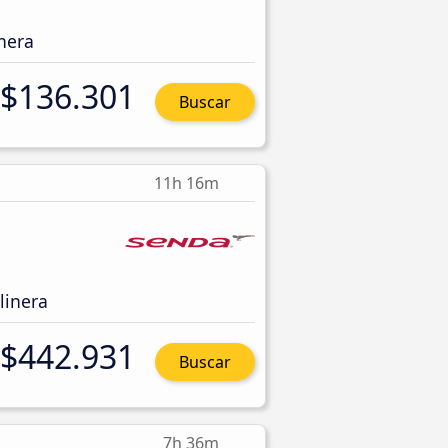
nera
$136.301
Buscar
11h 16m
linera
$442.931
Buscar
7h 36m