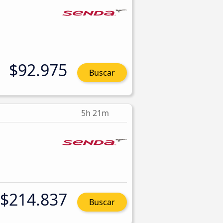
$92.975
Buscar
5h 21m
$214.837
Buscar