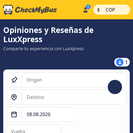
|
|
$
COP
Opiniones y Reseñas de
LuxXpress
Comparte tu experiencia con LuxXpress
1