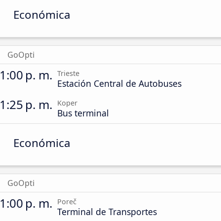
Económica
GoOpti
1:00 p. m.
Trieste
Estación Central de Autobuses
1:25 p. m.
Koper
Bus terminal
Económica
GoOpti
1:00 p. m.
Poreč
Terminal de Transportes