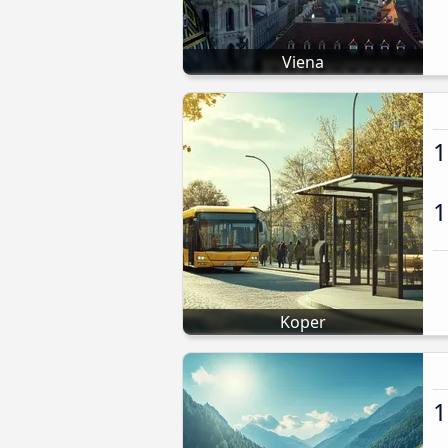
Viena
1
1
Koper
1