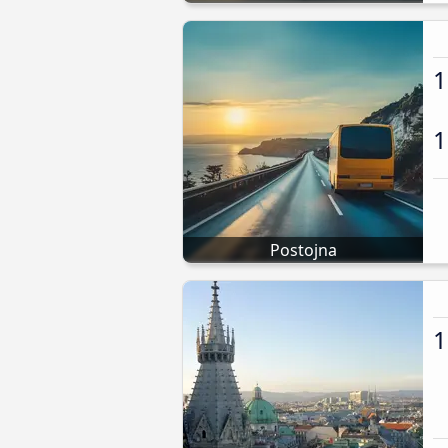
1
1
Postojna
1