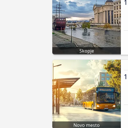
1
Skopje
1
Novo mesto