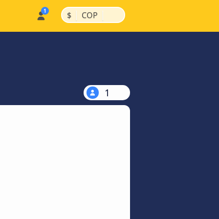
|
|
$
COP
1