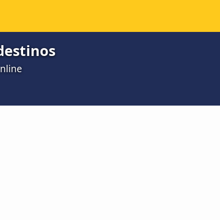
destinos
nline