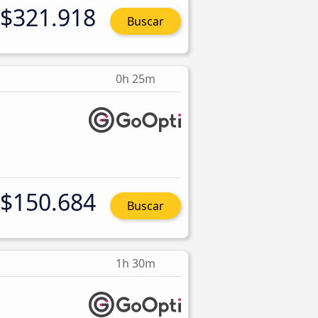
$321.918
Buscar
0h 25m
$150.684
Buscar
1h 30m