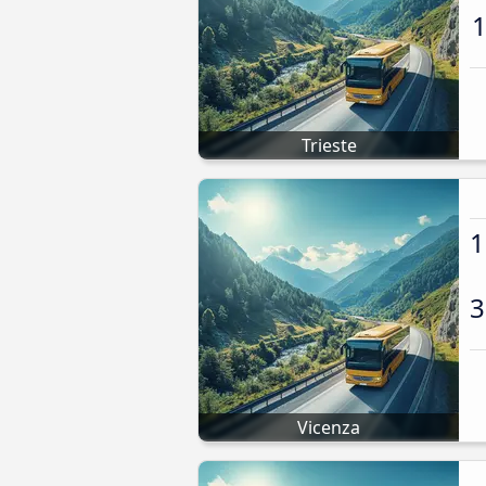
1
Trieste
1
3
Vicenza