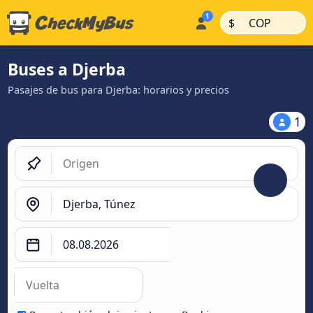
|
|
$
COP
Buses a Djerba
Pasajes de bus para Djerba: horarios y precios
1