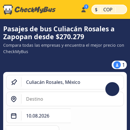
|
|
$
COP
Pasajes de bus Culiacán Rosales a
Zapopan desde $270.279
Compara todas las empresas y encuentra el mejor precio con
CheckMyBus
1