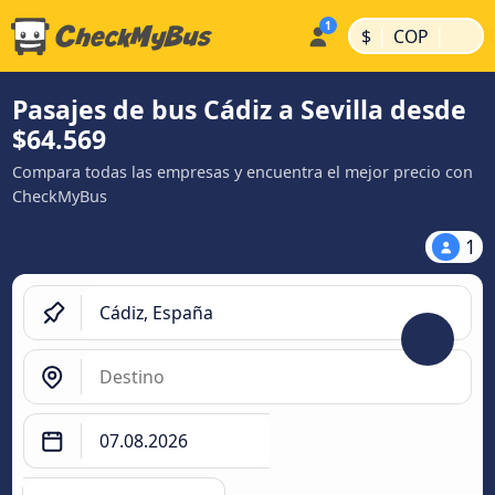
|
|
$
COP
Pasajes de bus Cádiz a Sevilla desde
$64.569
Compara todas las empresas y encuentra el mejor precio con
CheckMyBus
1