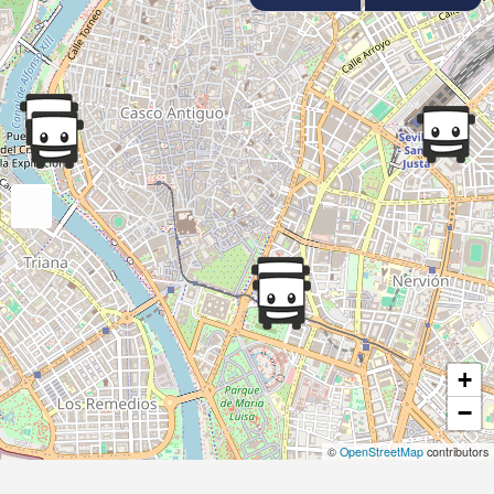
+
−
©
OpenStreetMap
contributors