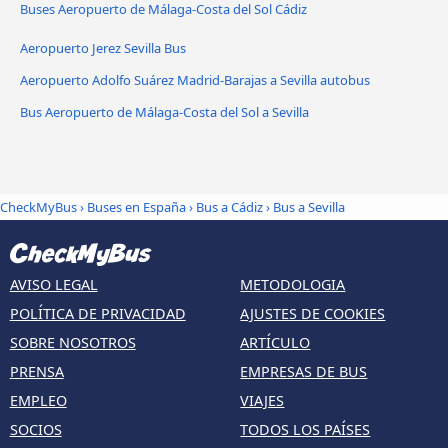
Buses Aeropuerto de Málaga-Costa del Sol Cádiz
Aeropuerto Jerez Sevilla Bus
Aeropuerto Adolfo Suárez Madrid-Barajas a Sevilla autobus
Bus Aeropuerto de Málaga-Costa del Sol a Sevilla
CheckMyBus
›
Buses en España
›
Bus a Cádiz
›
Bus a Sevilla
AVISO LEGAL
METODOLOGIA
POLÍTICA DE PRIVACIDAD
AJUSTES DE COOKIES
SOBRE NOSOTROS
ARTÍCULO
PRENSA
EMPRESAS DE BUS
EMPLEO
VIAJES
SOCIOS
TODOS LOS PAÍSES