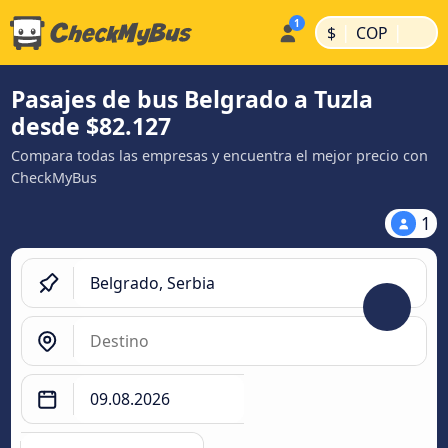
|
|
$
COP
Pasajes de bus Belgrado a Tuzla
desde $82.127
Compara todas las empresas y encuentra el mejor precio con
CheckMyBus
1