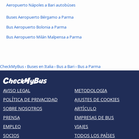
Aeropuerto Nápoles a Bari autobúses
Buses Aeropuerto Bérgamo a Parma
Bus Aeropuerto Bolonia a Parma
Bus Aeropuerto Milán Malpensa a Parma
CheckMyBus
›
Buses en Italia
›
Bus a Bari
›
Bus a Parma
AVISO LEGAL
METODOLOGIA
POLÍTICA DE PRIVACIDAD
AJUSTES DE COOKIES
SOBRE NOSOTROS
ARTÍCULO
PRENSA
EMPRESAS DE BUS
EMPLEO
VIAJES
SOCIOS
TODOS LOS PAÍSES