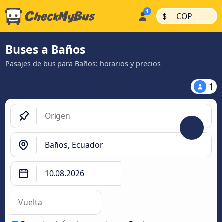
|
|
$
COP
Buses a Baños
Pasajes de bus para Baños: horarios y precios
1