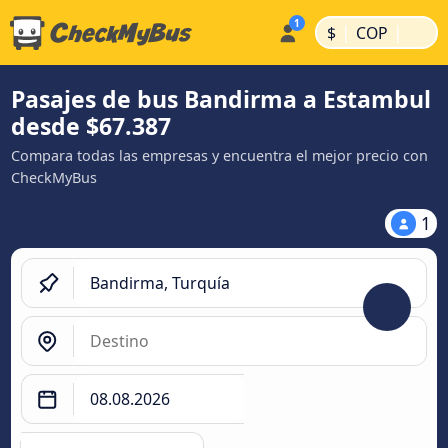
|
|
$
COP
Pasajes de bus Bandirma a Estambul
desde $67.387
Compara todas las empresas y encuentra el mejor precio con
CheckMyBus
1