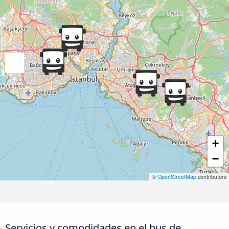
+
−
©
OpenStreetMap
contributors
Servicios y comodidades en el bus de