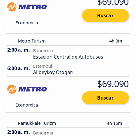
$69.090
Buscar
Económica
Metro Turizm
4h 0m
2:00 a. m.
Bandirma
Estación Central de Autobuses
Estambul
6:00 a. m.
Alibeyköy Otogarı
$69.090
Buscar
Económica
Pamukkale Turizm
4h 15m
2:00 a. m.
Bandirma